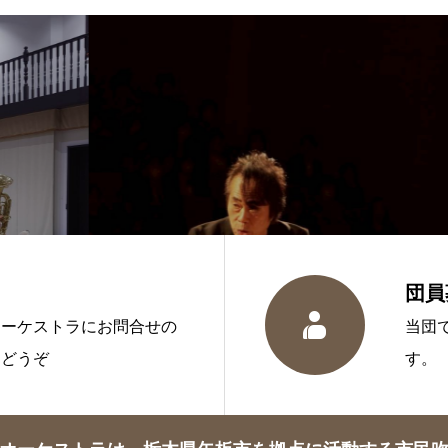
団員

オーケストラにお問合せの
当団
らどうぞ
す。