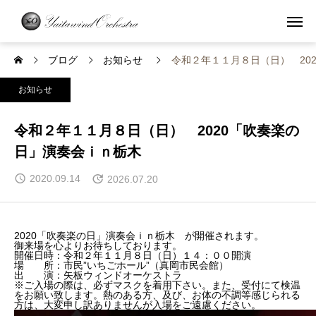
ブログ
お知らせ
令和２年１１月８日（日） 2
お知らせ
令和２年１１月８日（日） 2020「吹奏楽の
日」演奏会ｉｎ栃木
2020.09.14
2026.07.20
2020「吹奏楽の日」演奏会ｉｎ栃木 が開催されます。
御来場を心よりお待ちしております。
開催日時：令和２年１１月８日（日）１４：００開演
場 所：市民”いちごホール”（真岡市民会館）
出 演：矢板ウィンドオーケストラ
※ご入場の際は、必ずマスクを着用下さい。また、受付にて検温
をお願い致します。熱のある方、及び、お体の不調等感じられる
方は、大変申し訳ありませんが入場をご遠慮ください。